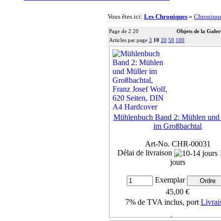
Vous êtes ici:
Les Chroniques
»
Chroniqu
Page de 2 20
Objets de la Galer
Articles par page
3
10
20
50
100
Mühlenbuch Band 2: Mühlen und 
im Großbachtal
Art-No. CHR-00031
Délai de livraison
jours
Exemplar
45,00 €
7% de TVA inclus, port
Livrai
Détails ...