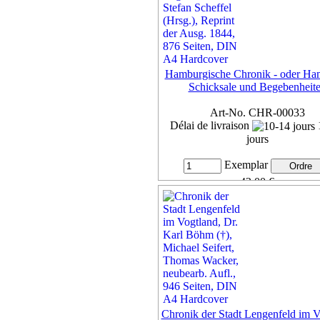
Hamburgische Chronik - oder Ha
Schicksale und Begebenheit
Art-No. CHR-00033
Délai de livraison
jours
Exemplar
42,00 €
7% de TVA inclus, port
Livrai
Détails ...
Chronik der Stadt Lengenfeld im V