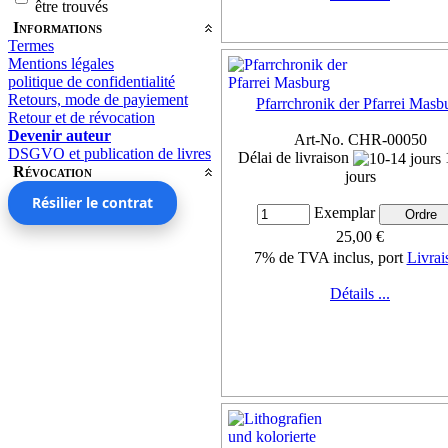
être trouvés
Informations
Termes
Mentions légales
politique de confidentialité
Retours, mode de payiement
Pfarrchronik der Pfarrei Masb
Retour et de révocation
Devenir auteur
Art-No. CHR-00050
DSGVO et publication de livres
Délai de livraison
Révocation
jours
Résilier le contrat
Exemplar
25,00 €
7% de TVA inclus, port
Livrai
Détails ...