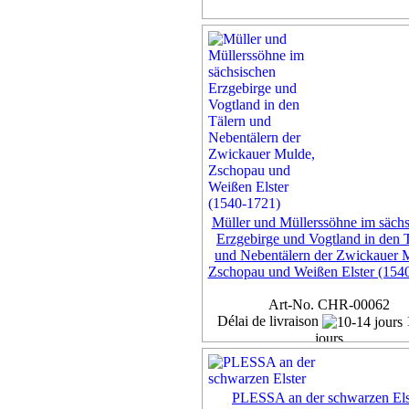
Müller und Müllerssöhne im sächs
Erzgebirge und Vogtland in den 
und Nebentälern der Zwickauer 
Zschopau und Weißen Elster (154
Art-No. CHR-00062
Délai de livraison
jours
Exemplar
45,00 €
PLESSA an der schwarzen Els