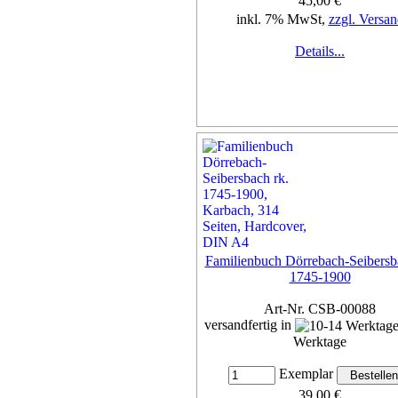
45,00 €
inkl. 7% MwSt,
zzgl. Versan
Details...
Familienbuch Dörrebach-Seibersb
1745-1900
Art-Nr. CSB-00088
versandfertig in
Werktage
Exemplar
39,00 €