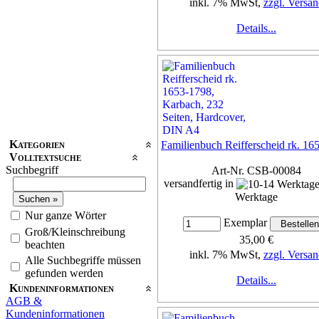
inkl. 7% MwSt,
zzgl. Versan
Details...
Kategorien
Familienbuch Reifferscheid rk. 16
Volltextsuche
Suchbegriff
Art-Nr. CSB-00084
versandfertig in
Werktage
Nur ganze Wörter
Exemplar
Groß/Kleinschreibung
35,00 €
beachten
inkl. 7% MwSt,
zzgl. Versan
Alle Suchbegriffe müssen
gefunden werden
Details...
Kundeninformationen
AGB &
Kundeninformationen