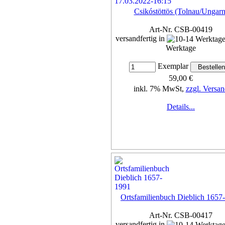
Csikóstöttös (Tolnau/Ungarn
Art-Nr. CSB-00419
versandfertig in
Werktage
Exemplar
59,00 €
inkl. 7% MwSt,
zzgl. Versan
Details...
Ortsfamilienbuch Dieblich 1657
Art-Nr. CSB-00417
versandfertig in