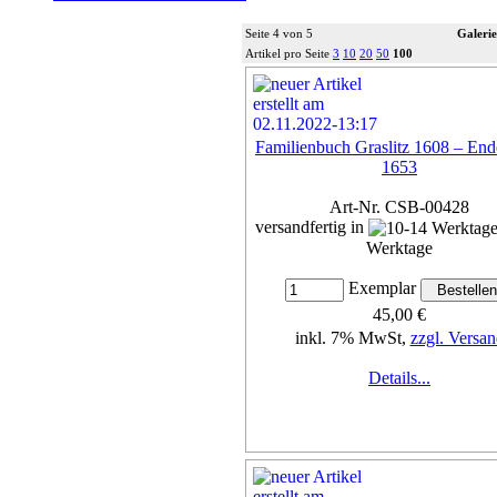
Seite 4 von 5
Galerie
Artikel pro Seite
3
10
20
50
100
Familienbuch Graslitz 1608 – End
1653
Art-Nr. CSB-00428
versandfertig in
Werktage
Exemplar
45,00 €
inkl. 7% MwSt,
zzgl. Versan
Details...