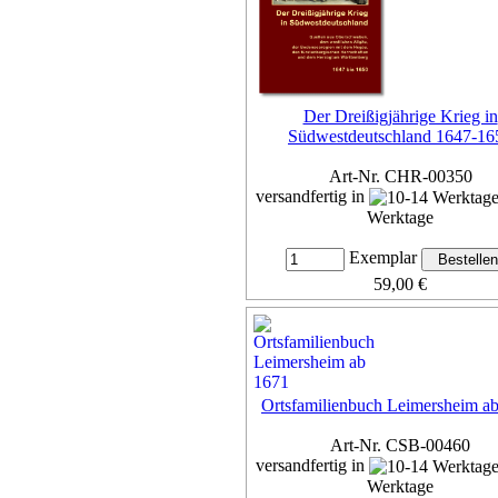
Der Dreißigjährige Krieg in
Südwestdeutschland 1647-16
Art-Nr. CHR-00350
versandfertig in
Werktage
Exemplar
59,00 €
inkl. 7% MwSt,
zzgl. Versan
Details...
Ortsfamilienbuch Leimersheim a
Art-Nr. CSB-00460
versandfertig in
Werktage