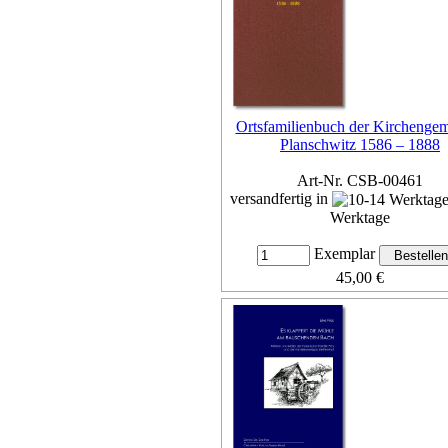
Ortsfamilienbuch der Kirchenge
Planschwitz 1586 – 1888
Art-Nr. CSB-00461
versandfertig in
Werktage
Exemplar
45,00 €
inkl. 7% MwSt,
zzgl. Versan
Details...