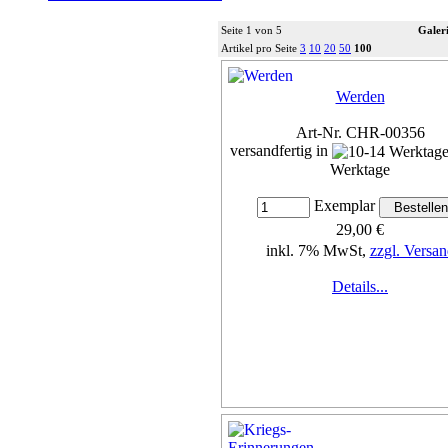
Seite 1 von 5
Galeri
Artikel pro Seite
3
10
20
50
100
Werden
Art-Nr. CHR-00356
versandfertig in
Werktage
Exemplar
29,00 €
inkl. 7% MwSt,
zzgl. Versan
Details...