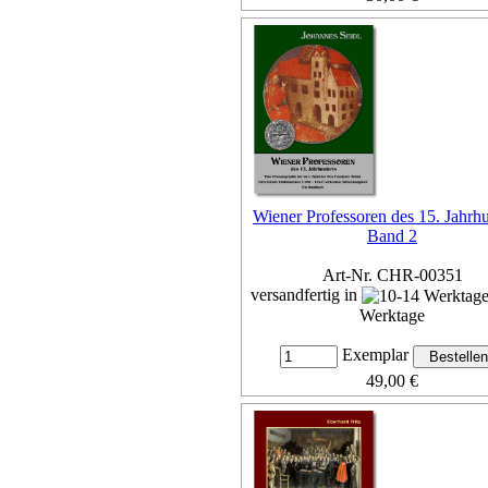
inkl. 7% MwSt,
zzgl. Versan
Details...
Wiener Professoren des 15. Jahrh
Band 2
Art-Nr. CHR-00351
versandfertig in
Werktage
Exemplar
49,00 €
inkl. 7% MwSt,
zzgl. Versan
Details...