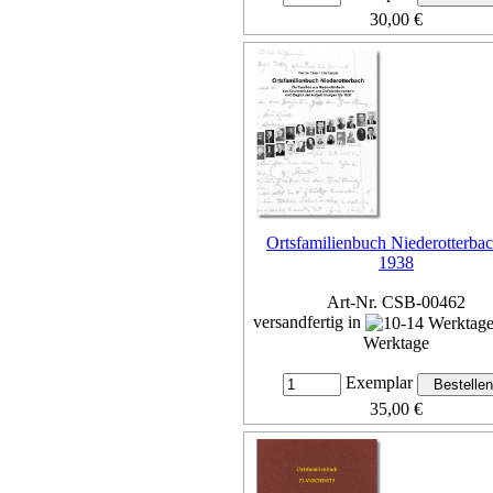
30,00 €
inkl. 7% MwSt,
zzgl. Versan
Details...
Ortsfamilienbuch Niederotterbac
1938
Art-Nr. CSB-00462
versandfertig in
Werktage
Exemplar
35,00 €
inkl. 7% MwSt,
zzgl. Versan
Details...